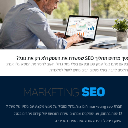
 מזהים תהליך SEO שמשרת את העסק ולא רק את גוגל?
ין אם אתם בעלי עסק קטן ובין אם בעלי עסק גדול, חשוב להכיר את הנושא עליו אנחנו
ולכים לדבר. בעלי עסקים רבים נוטים ליפול למלכודת
חברת
marketing seo
הינו צוות גדול ומוביל של אנשי מקצוע עם ניסיון של מעל ל
12 שנה בתחום, אנו שחקנים שנותנים שירות ותוצאות של קידום אתרים בגוגל
ושיווק דיגיטלי בליגה שונה ממה שאתם מכירים.