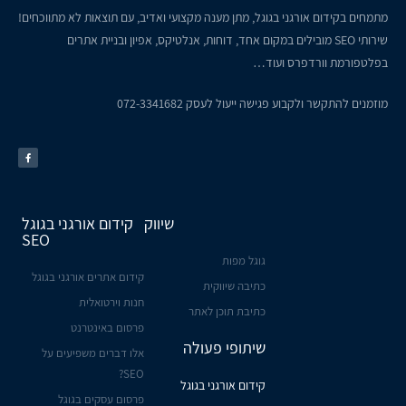
מתמחים בקידום אורגני בגוגל, מתן מענה מקצועי ואדיב, עם תוצאות לא מתווכחים!
שירותי SEO מובילים במקום אחד, דוחות, אנלטיקס, אפיון ובניית אתרים
בפלטפורמת וורדפרס ועוד…
מוזמנים להתקשר ולקבוע פגישה ייעול לעסק
072-3341682
שיווק
קידום אורגני בגוגל
SEO
גוגל מפות
קידום אתרים אורגני בגוגל
כתיבה שיווקית
חנות וירטואלית
כתיבת תוכן לאתר
פרסום באינטרנט
שיתופי פעולה
אלו דברים משפיעים על
SEO?
קידום אורגני בגוגל
פרסום עסקים בגוגל