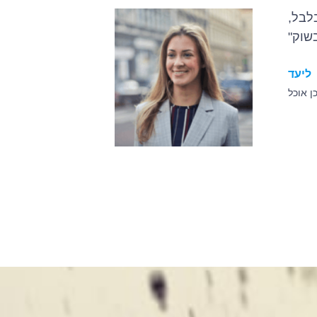
לבל,
שוק"
מהתוצ
ליעד
ן אוכל