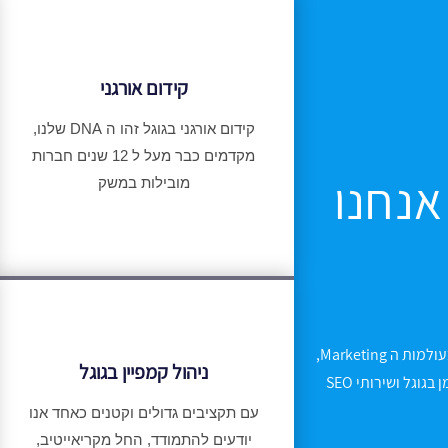
קידום אורגני
קידום אורגני בגוגל זהו ה DNA שלנו,
מקדמים כבר מעל ל 12 שנים חברות
אנחנו
מובילות במשק
לחברת Marketing seo היכולת לתת מענה נרחב בעולמות ה Marketing,
ניהול קמפיין בגוגל
החל מעיצוב גרפי ומיתוג, בניית אתרים, קידום ממומן בגוגל ושירותי SEO
עם תקציבים גדולים וקטנים כאחד אנו
יודעים להתמודד, החל מקריאייטיב,