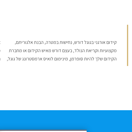
קידום אורגני בגוגל דורש, נחישות במטרה, הבנת אלגוריתם,
אנו גאים לומר לך שיש לנו את היכולות הללו ללא כל ספק, עם
מקצועיות וקריאת הנולד, בעצם דורש מאיש הקידום או מחברת
מערך של מעל ל 150 אתרים, צוות כותבי תוכן ואנשי SEO אנו
הקידום שלך להיות סופרמן, מינימום לואיס ארמסטרונג של גוגל,
נ