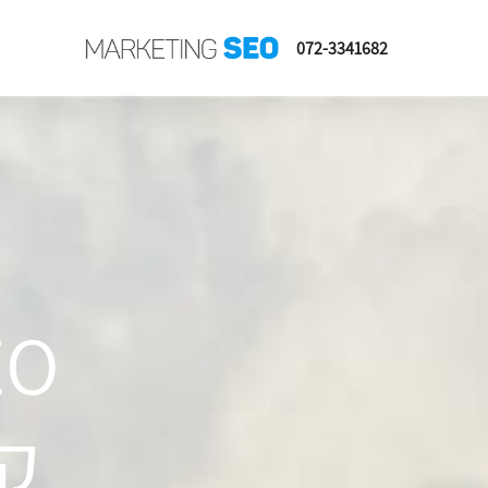
072-3341682
SEO זה ב
קי