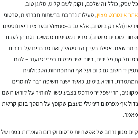
ל עסק, כולל זה שלכם, זקוק לשם קליט, סלוגן טוב,
תר אינטרנט מצוין
, פעילות נרחבת ברשתות חברתיות, סרטוני
וידיאו (ולא רק ביוטיוב, אלא גם ב-Vimeo ובערוצי וידיאו נוספים
פחות מוכרים מיוטיוב). מדיות מסוימות ממשיכות גם הן לעבוד
יתר שאת, אפילו בעידן הדיגיטאלי, ואנו מדברים על דברים
מו חלוקת פליירים, דיוור ישיר פרסום בפרינט ועוד – להם
פקיד חשוב גם כיום ועל אף ההתפתחות הטכנולוגית
מתמדת. דווקא בימינו, כאשר ישנה חשיפה רבה לחומרים
קוונים, הרי שפלייר מודפס בצבע עשוי להותיר על קוראו רושם
דול אף מפרסום דיגיטלי מעצבן שקופץ על המסך בזמן קריאת
אמר.
יים מגוון נרחב של אפשרויות פרסום וקידום העומדות בפניו של