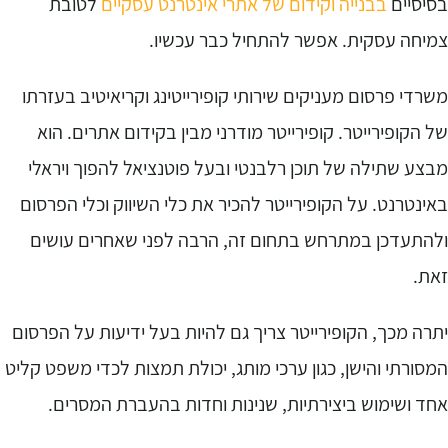
סיסיים
בבנייה וקידום של אתרי אינטרנט עסקיים
לטובת
מיחה עסקית. אפשר להתחיל כבר עכשיו.
שרדי פרסום מעניקים שירותי קופירייטינג וקריאיטיב בעזרתו
ל הקופירייטר. קופירייטר מודרני מבין בקידום אתרים. הוא
בצע שתילה של תוכן רלבנטי ובעל פוטנציאל להפוך ויראלי
אינטרנט. על הקופירייטר להכיר את כלי השיווק וכלי הפרסום
להתעדכן במתרחש בתחום זה, הרבה לפני שאחרים עושים
את.
תרה מכך, הקופירייטר צריך גם להיות בעל ידיעות על הפרסום
מסורתי והישן, כגון ערכי מותג, יכולת תמצות לכדי משפט קליט
חד ושימוש ביצירתיות, שנינות וחדות בהעברת המסרים.