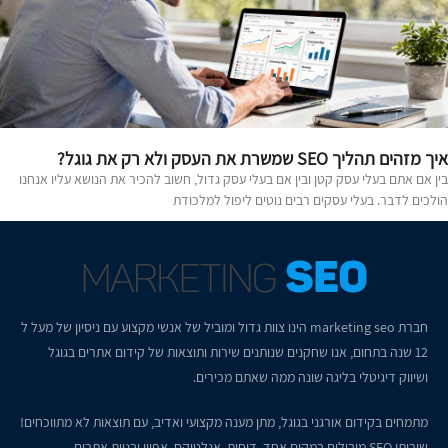
 מזהים תהליך SEO שמשרת את העסק ולא רק את גוגל?
ין אם אתם בעלי עסק קטן ובין אם בעלי עסק גדול, חשוב להכיר את הנושא עליו אנחנו
ולכים לדבר. בעלי עסקים רבים נוטים ליפול למלכודת
חברת
marketing seo
הינו צוות גדול ומוביל של אנשי מקצוע עם ניסיון של מעל ל
12 שנה בתחום, אנו שחקנים שנותנים שירות ותוצאות של קידום אתרים בגוגל
ושיווק דיגיטלי בליגה שונה ממה שאתם מכירים.
מתמחים בקידום אורגני בגוגל, מתן מענה מקצועי ואדיב, עם תוצאות לא מתווכחים!
שירותי SEO מובילים במקום אחד, דוחות, אנלטיקס, אפיון ובניית אתרים