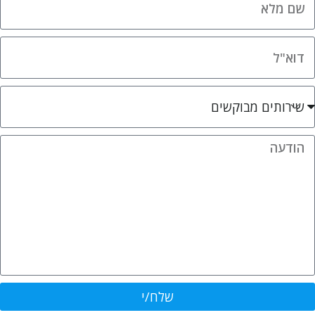
שלח/י