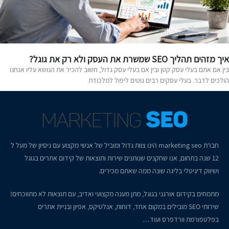
 מזהים תהליך SEO שמשרת את העסק ולא רק את גוגל?
ין אם אתם בעלי עסק קטן ובין אם בעלי עסק גדול, חשוב להכיר את הנושא עליו אנחנו
ולכים לדבר. בעלי עסקים רבים נוטים ליפול למלכודת
חברת
marketing seo
הינו צוות גדול ומוביל של אנשי מקצוע עם ניסיון של מעל ל
12 שנה בתחום, אנו שחקנים שנותנים שירות ותוצאות של קידום אתרים בגוגל
ושיווק דיגיטלי בליגה שונה ממה שאתם מכירים.
מתמחים בקידום אורגני בגוגל, מתן מענה מקצועי ואדיב, עם תוצאות לא מתווכחים!
שירותי SEO מובילים במקום אחד, דוחות, אנלטיקס, אפיון ובניית אתרים
בפלטפורמת וורדפרס ועוד…