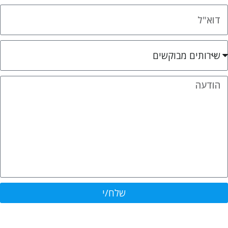
שלח/י